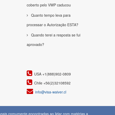
coberto pelo VWP caducou
Quanto tempo leva para
processar o Autorização ESTA?
Quando terei a resposta se fui
aprovado?
USA +1(888)902-0809
Chile +56(2)32108592
info@visa-waiver.cl
legais comumente encontradas ao lidar com matérias a