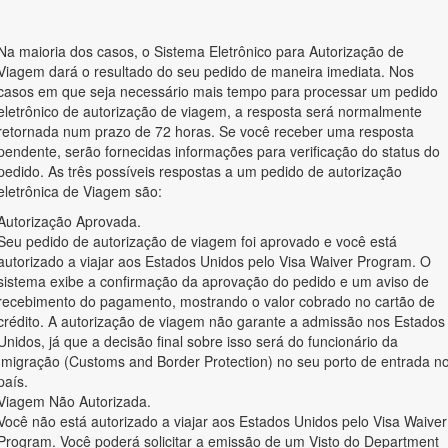
Na maioria dos casos, o Sistema Eletrônico para Autorização de
Viagem dará o resultado do seu pedido de maneira imediata. Nos
casos em que seja necessário mais tempo para processar um pedido
eletrônico de autorização de viagem, a resposta será normalmente
retornada num prazo de 72 horas. Se você receber uma resposta
pendente, serão fornecidas informações para verificação do status do
pedido. As três possíveis respostas a um pedido de autorização
eletrônica de Viagem são:
Autorização Aprovada.
Seu pedido de autorização de viagem foi aprovado e você está
autorizado a viajar aos Estados Unidos pelo Visa Waiver Program. O
sistema exibe a confirmação da aprovação do pedido e um aviso de
recebimento do pagamento, mostrando o valor cobrado no cartão de
crédito. A autorização de viagem não garante a admissão nos Estados
Unidos, já que a decisão final sobre isso será do funcionário da
Imigração (Customs and Border Protection) no seu porto de entrada n
país.
Viagem Não Autorizada.
Você não está autorizado a viajar aos Estados Unidos pelo Visa Waiver
Program. Você poderá solicitar a emissão de um Visto do Department