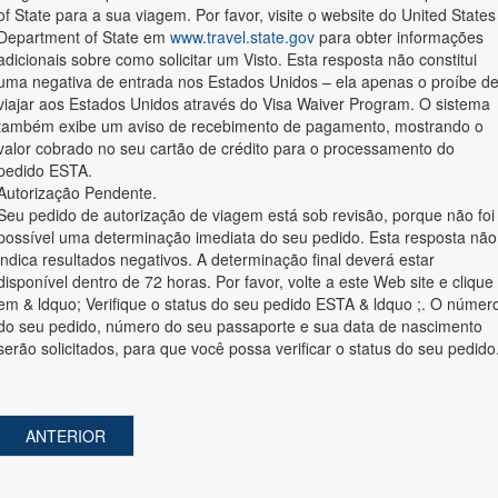
of State para a sua viagem. Por favor, visite o website do United States
Department of State em
www.travel.state.gov
para obter informações
adicionais sobre como solicitar um Visto. Esta resposta não constitui
uma negativa de entrada nos Estados Unidos – ela apenas o proíbe d
viajar aos Estados Unidos através do Visa Waiver Program. O sistema
também exibe um aviso de recebimento de pagamento, mostrando o
valor cobrado no seu cartão de crédito para o processamento do
pedido ESTA.
Autorização Pendente.
Seu pedido de autorização de viagem está sob revisão, porque não foi
possível uma determinação imediata do seu pedido. Esta resposta não
indica resultados negativos. A determinação final deverá estar
disponível dentro de 72 horas. Por favor, volte a este Web site e clique
em & ldquo; Verifique o status do seu pedido ESTA & ldquo ;. O númer
do seu pedido, número do seu passaporte e sua data de nascimento
serão solicitados, para que você possa verificar o status do seu pedido
ANTERIOR