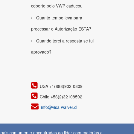
coberto pelo VWP caducou
Quanto tempo leva para
processar o Autorização ESTA?
Quando terei a resposta se fui
aprovado?
USA +1(888)902-0809
Chile +56(2)32108592
info@visa-waiver.cl
legais comumente encontradas ao lidar com matérias a