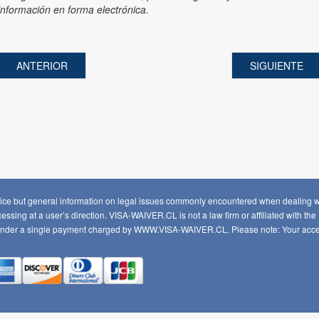
información en forma electrónica.
ANTERIOR
SIGUIENTE
 advice but general information on legal issues commonly encountered when dealing
essing at a user’s direction. VISA-WAIVER.CL is not a law firm or affiliated with t
 under a single payment charged by WWW.VISA-WAIVER.CL. Please note: Your access t