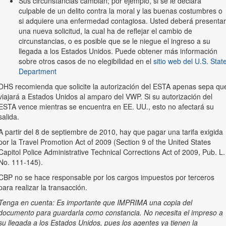
Sus circunstancias cambian; por ejemplo, si se le declara
culpable de un delito contra la moral y las buenas costumbres o
si adquiere una enfermedad contagiosa. Usted deberá presentar
una nueva solicitud, la cual ha de reflejar el cambio de
circunstancias, o es posible que se le niegue el ingreso a su
llegada a los Estados Unidos. Puede obtener más información
sobre otros casos de no elegibilidad en el
sitio web del U.S. Stat
Department
DHS recomienda que solicite la autorización del ESTA apenas sepa qu
viajará a Estados Unidos al amparo del VWP. Si su autorización del
ESTA vence mientras se encuentra en EE. UU., esto no afectará su
salida.
A partir del 8 de septiembre de 2010, hay que pagar una tarifa exigida
por la Travel Promotion Act of 2009 (Section 9 of the United States
Capitol Police Administrative Technical Corrections Act of 2009, Pub. L.
No. 111-145).
CBP no se hace responsable por los cargos impuestos por terceros
para realizar la transacción.
Tenga en cuenta: Es importante que IMPRIMA una copia del
documento para guardarla como constancia. No necesita el impreso a
su llegada a los Estados Unidos, pues los agentes ya tienen la