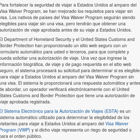
Para fortalecer la seguridad de viajar a Estados Unidos al amparo del
Visa Waiver Program, se han mejorado los requisitos para viajar sin
visa. Los nativos de países del Visa Waiver Program seguirán siendo
elegibles para viajar sin una visa, pero tendrán que obtener una
autorización de viaje aprobada antes de su viaje a Estados Unidos.
El Department of Homeland Security y el United States Customs and
Border Protection han proporcionado un sitio web seguro con un
formulario automático para usted o terceros, para que complete y
pueda solicitar una autorización de viaje. Una vez que ingrese la
información biográfica, de viaje y de pago requerida en el sitio web
seguro, el sistema procesará su solicitud para determinar si es elegible
para viajar a Estados Unidos al amparo del Visa Waiver Program sin
una visa. El sistema le proporcionará una respuesta automática y ante
de abordar, un operador verificará electrónicamente con el United
States Customs and Border Protection que tiene una autorización de
viaje aprobada registrada.
El Sistema Electrónico para la Autorización de Viajes (ESTA)
es un
sistema automático utilizado para determinar la elegibilidad de los
visitantes para viajar a Estados Unidos al amparo del
Visa Waiver
Program (VWP)
y si dicho viaje representa un riego de seguridad o
para el orden público.