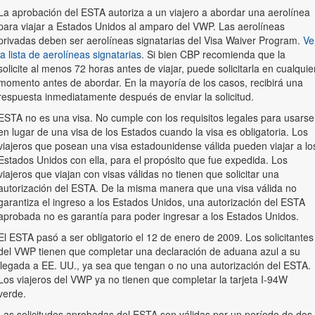
La aprobación del ESTA autoriza a un viajero a abordar una aerolínea
para viajar a Estados Unidos al amparo del VWP. Las aerolíneas
privadas deben ser aerolíneas signatarias del Visa Waiver Program.
Ve
la lista de aerolíneas signatarias
. Si bien CBP recomienda que la
solicite al menos 72 horas antes de viajar, puede solicitarla en cualquie
momento antes de abordar. En la mayoría de los casos, recibirá una
respuesta inmediatamente después de enviar la solicitud.
ESTA no es una visa. No cumple con los requisitos legales para usarse
en lugar de una visa de los Estados cuando la visa es obligatoria. Los
viajeros que posean una visa estadounidense válida pueden viajar a lo
Estados Unidos con ella, para el propósito que fue expedida. Los
viajeros que viajan con visas válidas no tienen que solicitar una
autorización del ESTA. De la misma manera que una visa válida no
garantiza el ingreso a los Estados Unidos, una autorización del ESTA
aprobada no es garantía para poder ingresar a los Estados Unidos.
El ESTA pasó a ser obligatorio el 12 de enero de 2009. Los solicitantes
del VWP tienen que completar una declaración de aduana azul a su
llegada a EE. UU., ya sea que tengan o no una autorización del ESTA.
Los viajeros del VWP ya no tienen que completar la tarjeta I-94W
verde.
Las solicitudes aprobadas del ESTA son válidas por un período de dos