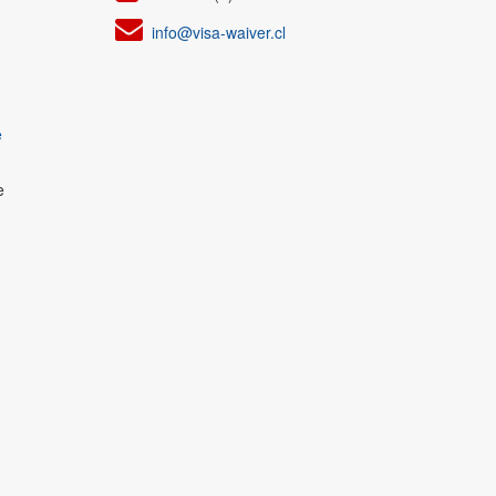
info@visa-waiver.cl
e
e